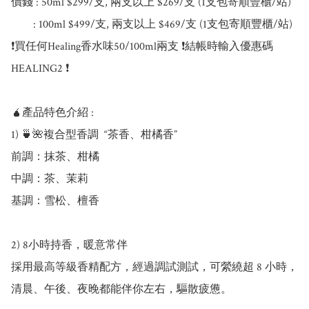
價錢 : 50ml $299/支, 兩支以上 $269/支 (1支包寄順豐櫃/站)

        : 100ml $499/支, 兩支以上 $469/支 (1支包寄順豐櫃/站)

❗買任何Healing香水味50/100ml兩支 ❗結帳時輸入優惠碼
HEALING2 ❗

🧉產品特色介紹 :

1) 🍵🌺複合型香調  “茶香、柑橘香”

前調：抹茶、柑橘

中調：茶、茉莉

基調：雪松、檀香

2) 8小時持香，暖意常伴

採用最高等級香精配方，經過調試測試，可縈繞超 8 小時，
清晨、午後、夜晚都能伴你左右，驅散疲憊。
