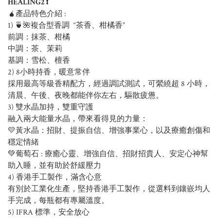
HEALING2 ❗
🧉產品特色介紹 :
1) 🍵🌺複合型香調 “茶香、柑橘香”
前調：抹茶、柑橘
中調：茶、茉莉
基調：雪松、檀香
2) 8小時持香，暖意常伴
採用最高等級香精配方，經過調試測試，可縈繞超 8 小時，
清晨、午後、夜晚都能伴你左右，驅散疲憊。
3) 雙水晶加持，雙重守護
融入兩大能量水晶，帶來看得見的力量：
💛黃水晶：招財、提振自信、增強事業心，以及療癒創傷和
穩定情緒
💚葡萄石 : 療癒心靈、增強自信、招財招貴人、安定心神幫
助入睡，並有助於舒緩壓力
4) 香港手工製作，滿含心意
有別於工業化生產，堅持香港手工製作，從選料到鑲嵌均人
手完成，每瓶都有專屬溫度。
5) IFRA 標準，安全放心