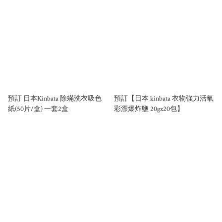
預訂 日本Kinbata 除蟎洗衣吸色
預訂【日本 kinbata 衣物強力活氧
紙(50片/盒) 一套2盒
彩漂爆炸鹽 20gx20包】