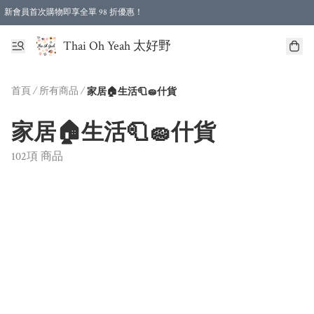
新會員首次購物即享全單 98 折優惠！
特選會員可享全單低至 96 折優惠！
Thai Oh Yeah 太好野
首頁
/
所有商品
/
家居🏠生活🧻🧽什貨
家居🏠生活🧻🧽什貨
102項 商品