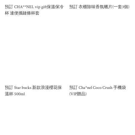
預訂 CHA**NEL vip gift保溫保冷
預訂 衣櫃除味香氛蠟片(一套3個)
杯 連便攜鏈條杯套
預訂 Star bucks 新款浪漫櫻花保
預訂 Cha*nel Coco Crush 手機袋
溫杯 500ml
(VIP贈品)