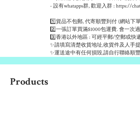
- 設有whatapps群, 歡迎入群 : https://chat.whatsapp.c
1️⃣貨品不包郵, 代寄順豐到付 (網站
2️⃣一張訂單買滿$1000包運費. 會一
3️⃣香港以外地區 : 可經平郵/空郵或快
✨請填寫清楚收貨地址,收貨件及人手提電
✨運送途中有任何損毀,請自行聯絡順豐
Products