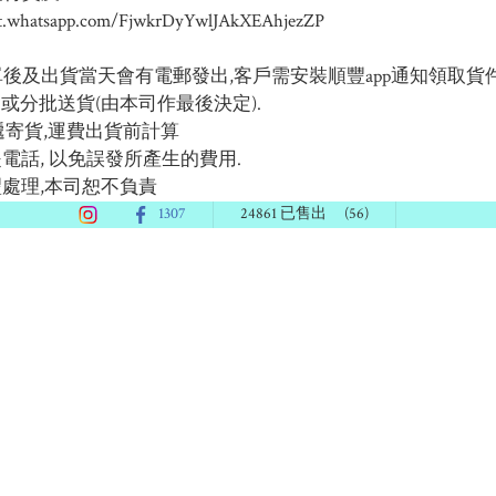
om/FjwkrDyYwlJAkXEAhjezZP                                             
下單後及出貨當天會有電郵發出,客戶需安裝順豐app通知領取貨件)
次過或分批送貨(由本司作最後決定).

遞寄貨,運費出貨前計算

話, 以免誤發所產生的費用.

處理,本司恕不負責
1307
24861 已售出
(56)