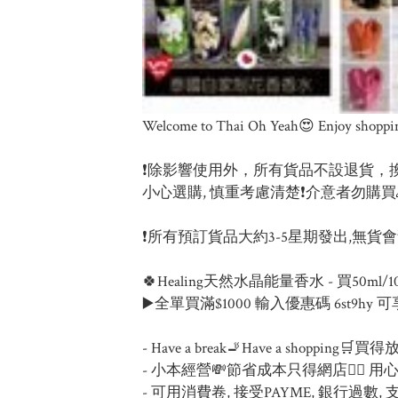
Welcome to Thai Oh Yeah😍 Enjoy shoppin
❗除影響使用外，所有貨品不設退貨，
小心選購, 慎重考慮清楚❗介意者勿購買
❗所有預訂貨品大約3-5星期發出,無貨會預
🍀Healing天然水晶能量香水 - 買50ml
▶️全單買滿$1000 輸入優惠碼 6st9hy 可
- Have a break🚬Have a shoppi
- 小本經營💸節省成本只得網店🙇‍♀️ 
- 可用消費卷, 接受PAYME, 銀行過數, 支