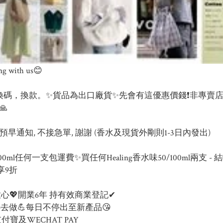
g with us😊

換碼，換款。✨貨品為出口廠貨✨先會有這優惠價錢❗非專賣


早通知, 不接急單, 謝謝 (香水及現貨外剛則1-3日內發出)

/100ml任何一支包運費✨買任何Healing香水味50/100ml兩支 -
享9折

ng🛒買得放心💖開業6年 持有效商業登記✔

用心去做💪每日不停出至新產品😘

付寶及WECHAT PAY 
