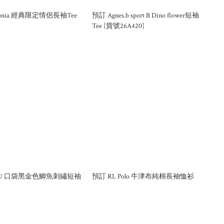
 gonia 經典限定情侶長袖Tee
預訂 Agnes.b sport B Dino flower短袖
Tee [貨號26A420]
 SU 口袋黑金色鯽魚刺繡短袖
預訂 RL Polo 牛津布純棉長袖恤衫