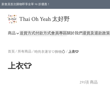
新會員首次購物即享全單 98 折優惠！
特選會員可享全單低至 96 折優惠！
Thai Oh Yeah 太好野
商品
送貨方式
付款方式
會員專區
關於我們
退貨及退款政策
首頁
/
所有商品
/
/
時尚衣著👗👕飾物💍
上衣👕
上衣👕
291項 商品