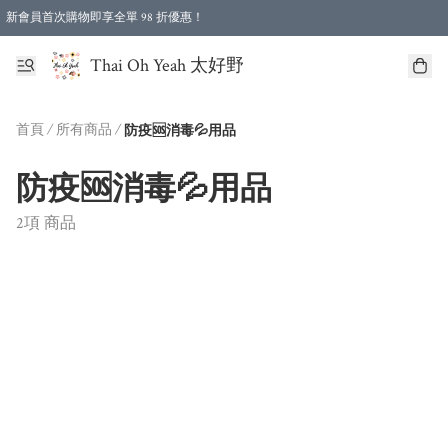
新會員首次購物即享全單 98 折優惠！
特選會員可享全單低至 96 折優惠！
Thai Oh Yeah 太好野
首頁
/
所有商品
/
防疫🆘消毒💦用品
防疫🆘消毒💦用品
2項 商品