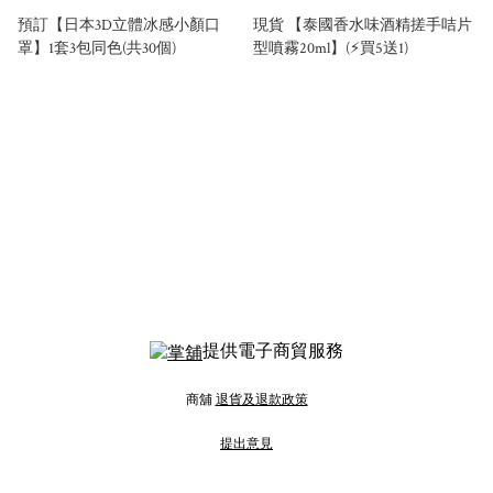
預訂【日本3D立體冰感小顏口
現貨 【泰國香水味酒精搓手咭片
罩】1套3包同色(共30個)
型噴霧20ml】(⚡買5送1)
提供電子商貿服務
商舖
退貨及退款政策
提出意見