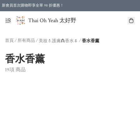
新會員首次購物即享全單 98 折優惠！
特選會員可享全單低至 96 折優惠！
Thai Oh Yeah 太好野
首頁
/
所有商品
/
/
美妝💄護膚👸香水🌷
香水香薰
香水香薰
19項 商品