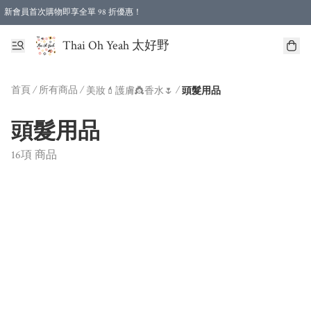
新會員首次購物即享全單 98 折優惠！
特選會員可享全單低至 96 折優惠！
Thai Oh Yeah 太好野
首頁
/
所有商品
/
/
美妝💄護膚👸香水🌷
頭髮用品
頭髮用品
16項 商品