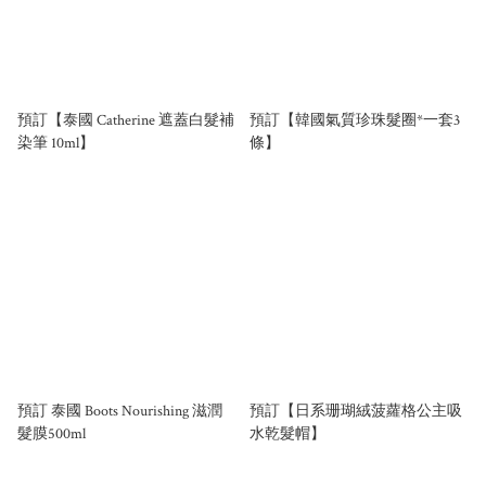
預訂【泰國 Catherine 遮蓋白髮補
預訂【韓國氣質珍珠髮圈*一套3
染筆 10ml】
條】
預訂 泰國 Boots Nourishing 滋潤
預訂【日系珊瑚絨菠蘿格公主吸
髮膜500ml
水乾髮帽】