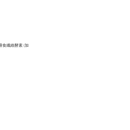
 高膳食纖維酵素 (加