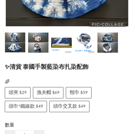
✨清貨 泰國手製藍染布扎染配飾
🌈
頭夾 $29
漁夫帽 $69
頸巾 $59
頭巾*鐵線款 $49
頭巾交叉款 $49
數量