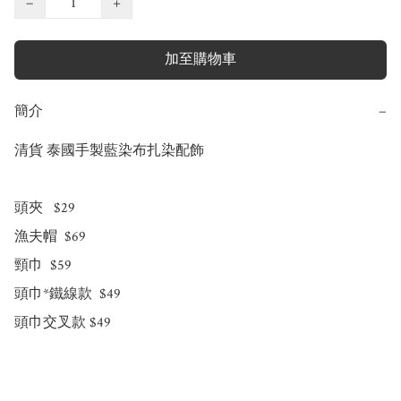
−
+
加至購物車
簡介
−
清貨 泰國手製藍染布扎染配飾 

頭夾   $29

漁夫帽  $69

頸巾  $59

頭巾*鐵線款  $49

頭巾交叉款 $49