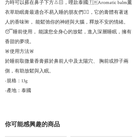
力時可以搽在鼻子下方👃🏻，哩款泰國🇹🇭Aromatic balm薰
衣草助眠膏最適合不易入睡的朋友們👯‍♀️，它的膏體有著迷
人的香味🌺， 能鬆弛你的神經與大腦，釋放不安的情緒。
😴睡前使用， 能讓您全身心的放鬆，進入深層睡眠，擁有
香甜的夢境。

🚨使用方法🚨

於睡前取微量香膏搽於鼻前人中及太陽穴、 胸前或脖子兩
側，有助放鬆與入眠。

-規格：13g

你可能感興趣的商品