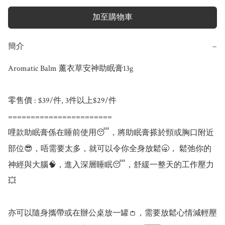
加至購物車
簡介
−
Aromatic Balm 薰衣草安神助眠膏13g

零售價 : $39/件, 3件以上$29/件

=======================

哩款助眠膏係在睡前使用😴，將助眠膏搽於頸或胸口附近
部位😎，唔需要太多，就可以令你全身放鬆🥱， 鬆弛你的
神經與大腦🧠，進入深層睡眠😴，舒緩一整天的工作壓力
💥

亦可以隨身攜帶或在辦公桌放一罐👛，需要放鬆心情減輕壓