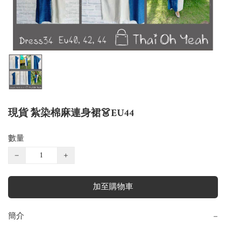
現貨 紮染棉麻連身裙👗EU44
數量
−
+
加至購物車
簡介
−