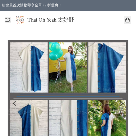
新會員首次購物即享全單 98 折優惠！
特選會員可享全單低至 96 折優惠！
Thai Oh Yeah 太好野