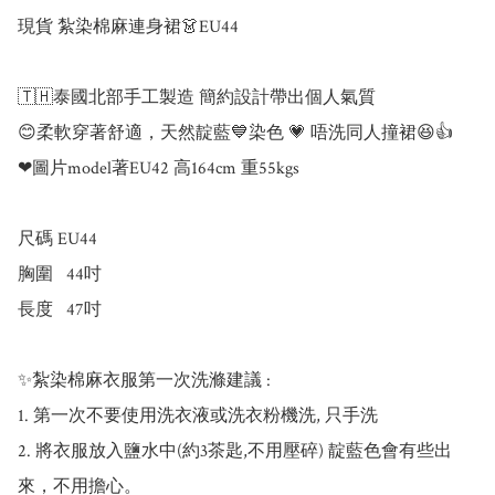
現貨 紮染棉麻連身裙👗EU44

🇹🇭泰國北部手工製造 簡約設計帶出個人氣質

😊柔軟穿著舒適，天然靛藍💙染色 💗 唔洗同人撞裙😆👍

❤圖片model著EU42 高164cm 重55kgs

尺碼 EU44

胸圍   44吋

長度   47吋

✨紮染棉麻衣服第一次洗滌建議 :

1. 第一次不要使用洗衣液或洗衣粉機洗, 只手洗

2. 將衣服放入鹽水中(約3茶匙,不用壓碎) 靛藍色會有些出
來，不用擔心。
