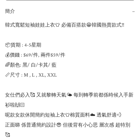
簡介
−
韓式寬鬆短袖娃娃上衣👕 必備百搭款😁韓國熱賣款式‼️

📦貨期 : 4-5星期

💰價錢 : $69/件, 兩件$59/件

🌈顏色: 黑/ 白/卡其/ 藍

📏尺寸 : M , L , XL, XXL

女仕們必入🥰 又就黎轉天氣🌤️ 每到轉季前都係時候入手新
衫啦🙌🏻

呢款女款休閒簡約短袖上衣👕棉質面料☁️ 透氣舒適💨

正面睇 係普通簡約設計😎 但後背有小心思 層次感 超特別
🥰
