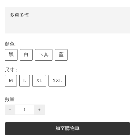
多買多慳
顏色:
黑
白
卡其
藍
尺寸 :
M
L
XL
XXL
數量
−
+
加至購物車