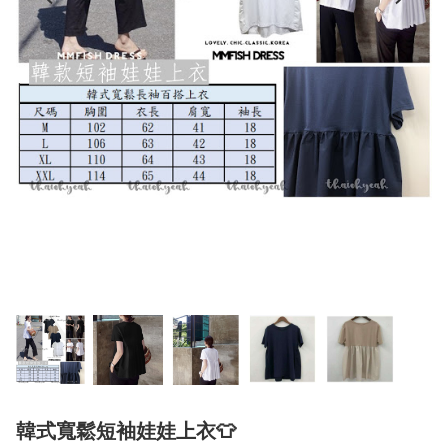
韓式寬鬆短袖娃娃上衣👕