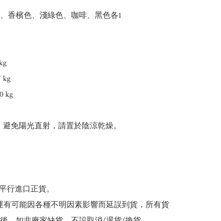
、香檳色、淺綠色、咖啡、黑色各1

g

kg

 kg

：避免陽光直射，請置於陰涼乾燥。

為平行進口正貨。

/海運有可能因各種不明因素影響而延誤到貨，所有貨
後，如非廠家缺貨，不設取消/退貨/換貨。
