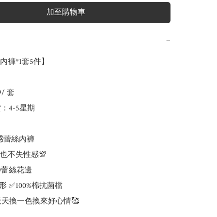
加至購物車
−
褲*1套5件】

/ 套

：4-5星期

感蕾絲內褲

也不失性感💯

#蕾絲花邊

 ✅100%棉抗菌檔 

天天換一色換來好心情🥰
