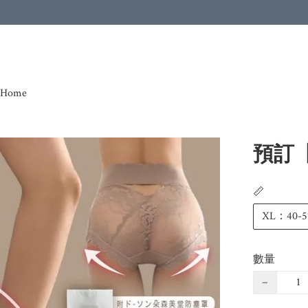
Home
預訂【
📏
XL：40-5
數量
−