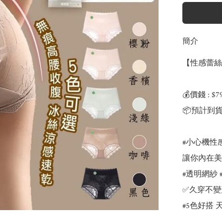
簡介
【性感蕾絲內
💰價錢 : $79
📦預計到貨
#小心機性
讓你內在美
#透明網紗 
✅久穿不變形
#5色好搭 