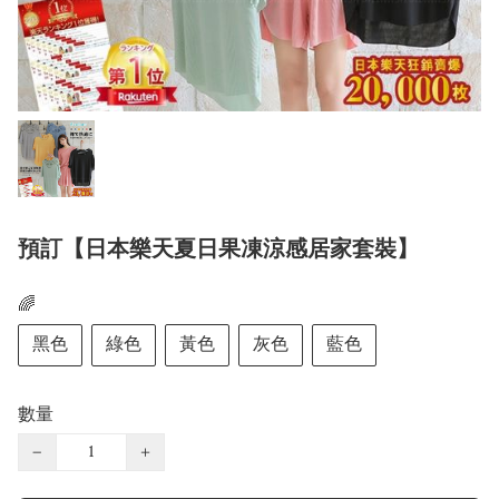
預訂【日本樂天夏日果凍涼感居家套裝】
🌈
黑色
綠色
黃色
灰色
藍色
數量
−
+