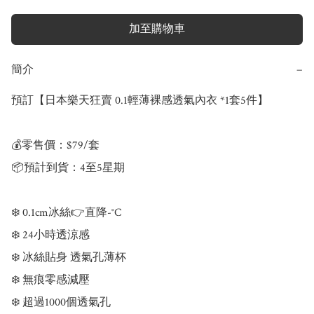
加至購物車
簡介
−
預訂【日本樂天狂賣 0.1輕薄裸感透氣內衣 *1套5件】

💰零售價：$79/套

📦預計到貨：4至5星期

❄️ 0.1cm冰絲👉直降-°C

❄️ 24小時透涼感

❄️ 冰絲貼身 透氣孔薄杯

❄️ 無痕零感減壓

❄️ 超過1000個透氣孔
