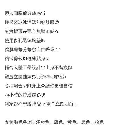
宛如面膜般透膚感🫧

摸起來冰冰涼涼的好舒服😍

材質輕薄💫完全無壓迫感🔥

使用多孔透氣胸墊🌬️

讓肌膚每分每秒自由呼吸.ᐟ.ᐟ

精緻剪裁💞輕薄貼身👙

輔合人體工學設計🫶上身不留痕跡

塑造立體曲線💃完美W型胸托👍

各種場合都能穿上💛讓你更佳自信

24小時的涼透感🧊🧊

到家都不想脫掉😂下單🛒立刻明白.ᐟ.

五個顏色各1件: 淺藍色、膚色、黃色、黑色、粉色
