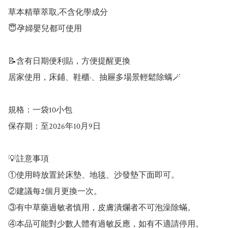
草本精華萃取,不含化學成分

😇孕婦嬰兒都可使用

📝含有日期便利貼，方便提醒更換

居家使用，床鋪、鞋櫃·、抽屜多場景輕鬆除螨🪄

規格：一袋10小包

保存期：至2026年10月9日

💡註意事項

①使用時放置於床墊、地毯、沙發墊下面即可。

②建議每2個月更換一次。

③有中草藥過敏者慎用，皮膚潰爛者不可泡澡除蟎。

④本品可能對少數人體有過敏反應，如有不適請停用。
