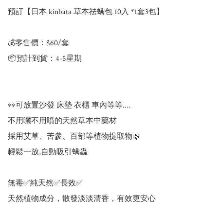
預訂【日本 kinbata 草本祛螨包 10入 *1套3包】

💰零售價：$60/套

📦預計到貨：4-5星期

👀可放置沙發 床墊 衣櫃 車內等等.... 

不用曬不用噴的天然草本中藥材

採用艾草、苦參、百部等植物提取物🌿

輕鬆一放,自動吸引螨蟲

無毒✅純天然✅長效✅

天然植物成分，散發淡淡清香，有效更安心
