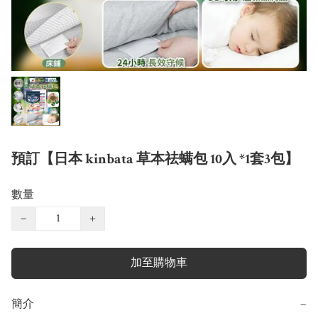
預訂【日本 kinbata 草本祛螨包 10入 *1套3包】
數量
−
+
加至購物車
簡介
−