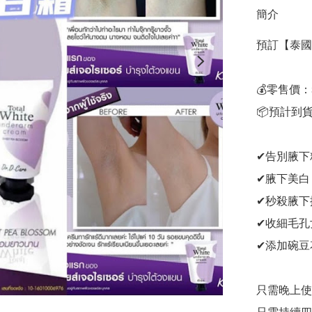
簡介
預訂【泰國直送
💰零售價：$
📦預計到貨
✔告別腋下
✔腋下美白

✔秒殺腋下
✔收細毛孔女
✔添加碗豆
只需晚上使用!