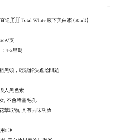
−
🇭 Total White 腋下美白霜 (30ml)】

69/支

：4-5星期

粗黑頭，輕鬆解決尷尬問題

擾人黑色素

, 不會堵塞毛孔

花萃取物, 具有去味功效

!🌛
