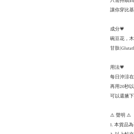
只需持續四周
讓你穿比基
成分💗

碗豆花，木
甘肽(Glutath
用法💗

每日沖涼在
再用20秒
可以還腋下
⚠️ 聲明 ⚠️

1. 本貨