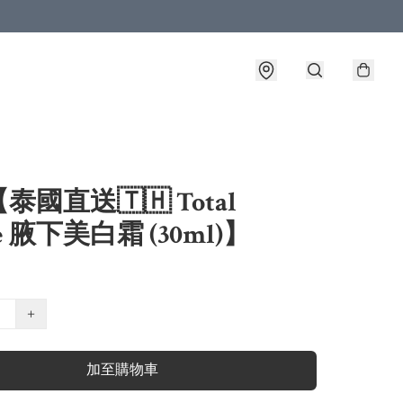
泰國直送🇹🇭 Total
e 腋下美白霜 (30ml)】
+
加至購物車