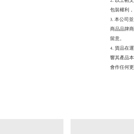
2. 以上
包裝權利，
3. 本公
商品品牌商
留意。

4. 貨品
響其產品本
會作任何更