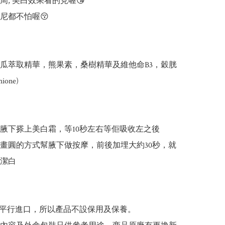
, 美白效果看的見喔😘

尼都不怕喔😚

瓜萃取精華，熊果素，桑樹精華及維他命B3，穀胱
ione)

腋下搽上美白霜，等10秒左右等佢吸收左之後

以畫圓的方式幫腋下做按摩，前後加埋大約30秒，就
潔白

品為平行進口，所以產品不設保用及保養。
