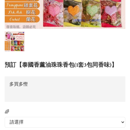
預訂【泰國香薰油珠珠香包(1套3包同香味)】
多買多慳
🌈