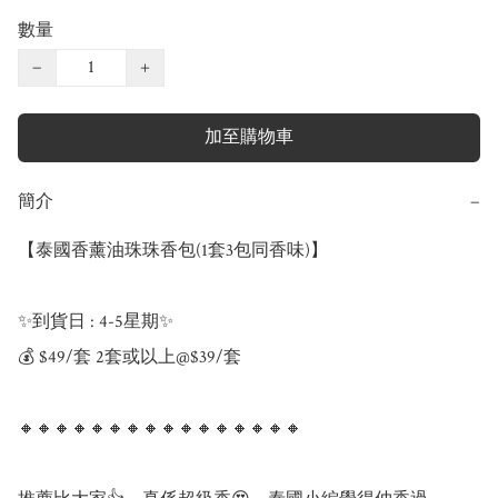
數量
−
+
加至購物車
簡介
−
【泰國香薰油珠珠香包(1套3包同香味)】

✨到貨日 : 4-5星期✨

💰 $49/套 2套或以上@$39/套

🔸🔸🔸🔸🔸🔸🔸🔸🔸🔸🔸🔸🔸🔸🔸🔸
