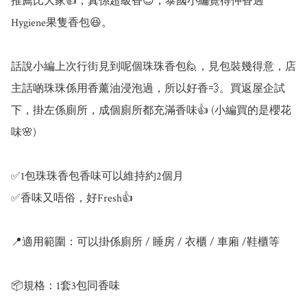
推薦比大家👍，真係超級香😍，泰國小編覺得仲香過
Hygiene果隻香包😆。

話說小編上次行街見到呢個珠珠香包🙋，見包裝幾得意，店
主話啲珠珠係用香薰油浸泡過，所以好香💨。買返屋企試
下，掛左係廁所，成個廁所都充滿香味👍 (小編買的是櫻花
味🌸)

✅1包珠珠香包香味可以維持約2個月

✅香味又唔俗，好Fresh👍

📍適用範圍：可以掛係廁所 / 睡房 / 衣櫃 / 車廂 /鞋櫃等

📦規格：1套3包同香味
