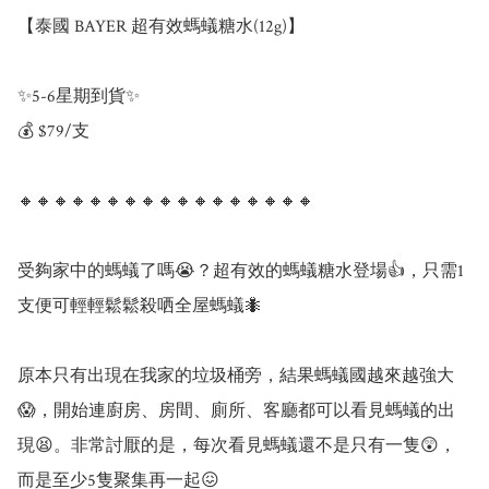
【泰國 BAYER 超有效螞蟻糖水(12g)】

✨5-6星期到貨✨

💰 $79/支

🔸🔸🔸🔸🔸🔸🔸🔸🔸🔸🔸🔸🔸🔸🔸🔸🔸

受夠家中的螞蟻了嗎😭？超有效的螞蟻糖水登場👍，只需1
支便可輕輕鬆鬆殺哂全屋螞蟻🐜

原本只有出現在我家的垃圾桶旁，結果螞蟻國越來越強大
😱，開始連廚房、房間、廁所、客廳都可以看見螞蟻的出
現😫。非常討厭的是，每次看見螞蟻還不是只有一隻😲，
而是至少5隻聚集再一起😖
