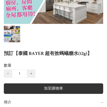
預訂【泰國 BAYER 超有效螞蟻糖水(12g)】
數量
−
+
加至購物車
簡介
−