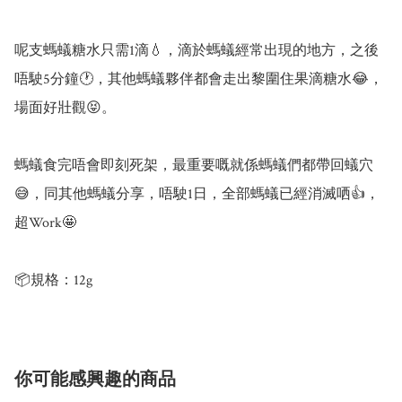
呢支螞蟻糖水只需1滴💧，滴於螞蟻經常出現的地方，之後
唔駛5分鐘🕐，其他螞蟻夥伴都會走出黎圍住果滴糖水😂，
場面好壯觀😝。

螞蟻食完唔會即刻死架，最重要嘅就係螞蟻們都帶回蟻穴
😅，同其他螞蟻分享，唔駛1日，全部螞蟻已經消滅哂👍，
超Work🤩

📦規格：12g
你可能感興趣的商品