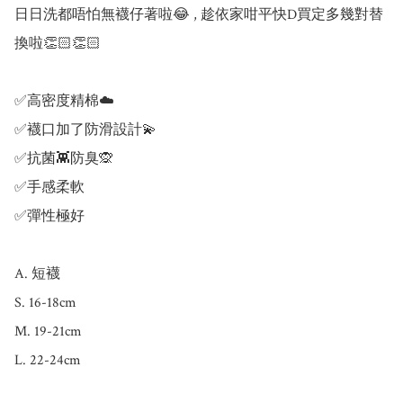
日日洗都唔怕無襪仔著啦😂 , 趁依家咁平快D買定多幾對替
換啦👏🏻👏🏻

✅高密度精棉☁️

✅襪口加了防滑設計💫

✅抗菌👾防臭🙊

✅手感柔軟

✅彈性極好

A. 短襪

S. 16-18cm

M. 19-21cm

L. 22-24cm
