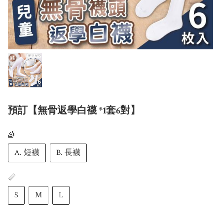
預訂【無骨返學白襪 *1套6對】
🌈
A. 短襪
B. 長襪
📏
S
M
L