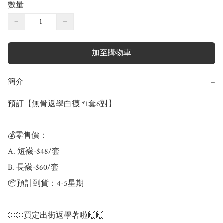
數量
−
+
加至購物車
簡介
−
預訂【無骨返學白襪 *1套6對】

💰零售價：

A. 短襪-$48/套

B. 長襪-$60/套

📦預計到貨：4-5星期

👏👏買定出街返學著啦🙌🙌
