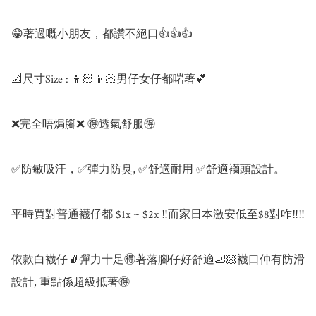
😁著過嘅小朋友，都讚不絕口👍👍👍

📐尺寸Size : 👧🏻👦🏻男仔女仔都啱著💕

❌完全唔焗腳❌ 🉐️透氣舒服🉐️

✅防敏吸汗，✅彈力防臭, ✅舒適耐用 ✅舒適襽頭設計。

平時買對普通襪仔都 $1x ~ $2x ‼️而家日本激安低至$8對咋‼️‼️

依款白襪仔🧦彈力十足🉐著落腳仔好舒適🦶🏻襪口仲有防滑
設計, 重點係超級抵著🉐
