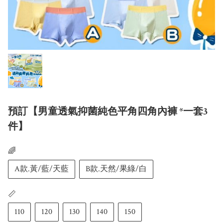
預訂【男童透氣抑菌純色平角四角內褲 *一套3
件】
🌈
A款.黃/藍/天藍
B款.天然/果綠/白
📏
110
120
130
140
150