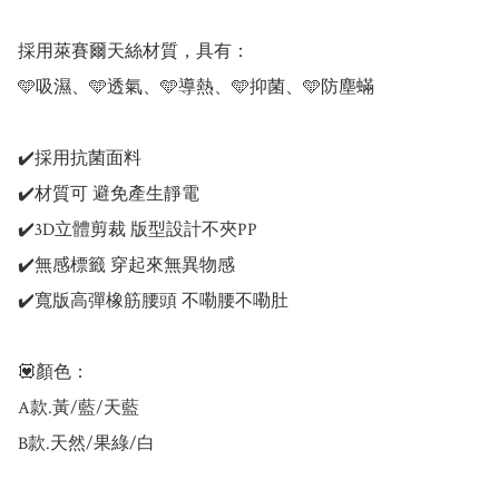
採用萊賽爾天絲材質，具有：

🩵吸濕、🩵透氣、🩵導熱、🩵抑菌、🩵防塵蟎

✔️採用抗菌面料

✔️材質可 避免產生靜電

✔️3D立體剪裁 版型設計不夾PP

✔️無感標籤 穿起來無異物感

✔️寬版高彈橡筋腰頭 不嘞腰不嘞肚 

💟顏色：

A款.黃/藍/天藍

B款.天然/果綠/白
