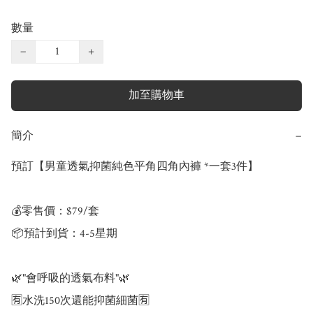
數量
−
+
加至購物車
簡介
−
預訂【男童透氣抑菌純色平角四角內褲 *一套3件】

💰零售價：$79/套

📦預計到貨：4-5星期

🌿"會呼吸的透氣布料"🌿

🈶水洗150次還能抑菌細菌🈶
