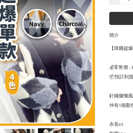
簡介
【韓國超爆
💰零售價 : $
📦預計到貨
針織慵懶風
仲有5個顏色
衣長65
