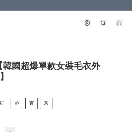
【韓國超爆單款女裝毛衣外
色】
紅
藍
杏
灰
+