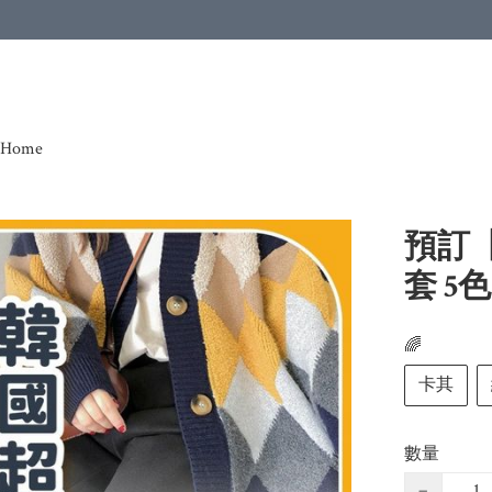
Home
預訂
套 5
🌈
卡其
數量
−