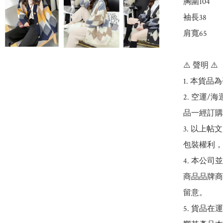
胸圍104

袖長38

肩寬65

⚠️ 聲明 ⚠️

1. 本貨品
2. 空運
品一經訂購
3. 以上
包裝權利，
4. 本公
商品品牌商
留意。

5. 貨品