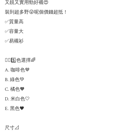
又靚又實用勁好襯😍

裝到超多野😜呢個價錢超抵！ 

✅質量高 

✅容量大 

✅易襯衫

❤️‍🔥5️⃣色選擇🌈

A. 咖啡色🤎

B. 綠色💚

C. 橘色🧡

D. 米白色🤍

E. 黑色🖤

尺寸📐
