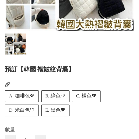
預訂【韓國 褶皺紋背囊】
🌈
A. 咖啡色🤎
B. 綠色💚
C. 橘色🧡
D. 米白色🤍
E. 黑色🖤
數量