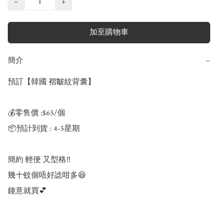
−
+
加至購物車
簡介
−
預訂【韓國 褶皺紋背囊】

💰零售價 :$65/個

📦預計到貨 : 4-5星期

簡約 輕便 又型格‼️

幾十蚊個唔好諗咁多😆

鐘意就買💕
