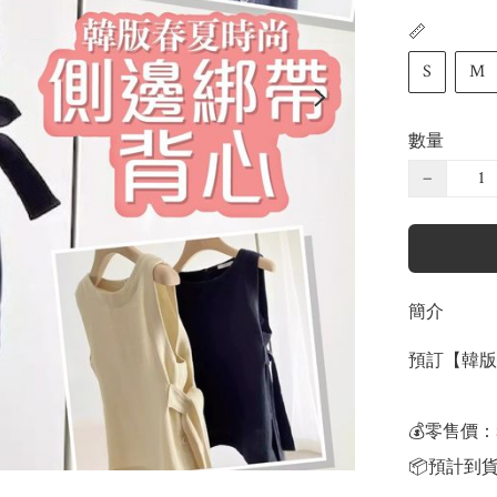
📏
S
M
數量
−
簡介
預訂【韓版
💰零售價：$1
📦預計到貨