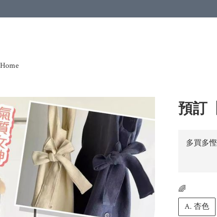
Home
預訂
多買多慳
🌈
A. 杏色