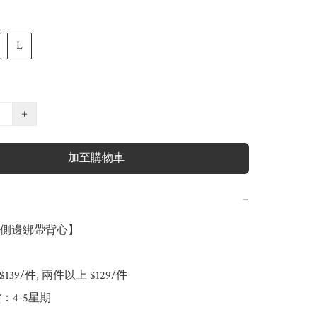
L
+
加至購物車
−
側邊綁帶背心】

39/件, 兩件以上 $129/件

：4-5星期
