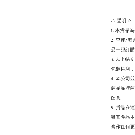
⚠️ 聲明 ⚠️

1. 本貨品
2. 空運
品一經訂購
3. 以上
包裝權利，
4. 本公
商品品牌商
留意。

5. 貨品
響其產品本
會作任何更