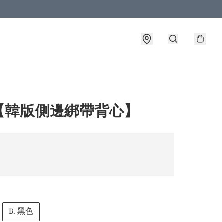
【韓版側邊綁帶背心】
B. 黑色