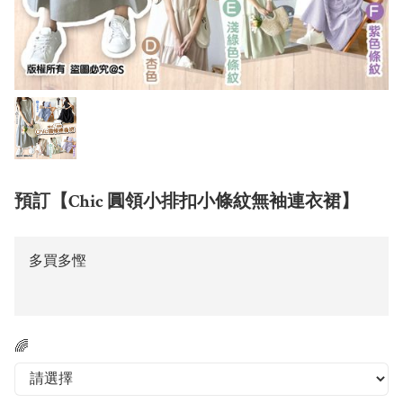
預訂【Chic 圓領小排扣小條紋無袖連衣裙】
多買多慳
🌈