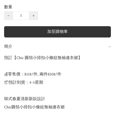
數量
−
+
加至購物車
簡介
−
預訂【Chic 圓領小排扣小條紋無袖連衣裙】

💰零售價：$118/件, 兩件$108/件

📦預計到貨：4-5星期

韓式春夏清新新款設計

Chic圓領小排扣小條紋無袖連衣裙 
