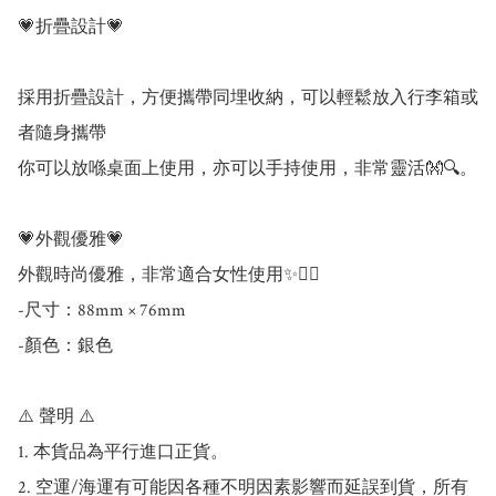
💗折疊設計💗

採用折疊設計，方便攜帶同埋收納，可以輕鬆放入行李箱或
者隨身攜帶

你可以放喺桌面上使用，亦可以手持使用，非常靈活👐🔍。

💗外觀優雅💗

外觀時尚優雅，非常適合女性使用✨💁‍♀

-尺寸：88mm × 76mm 

-顏色：銀色

⚠️ 聲明 ⚠️

1. 本貨品為平行進口正貨。

2. 空運/海運有可能因各種不明因素影響而延誤到貨，所有