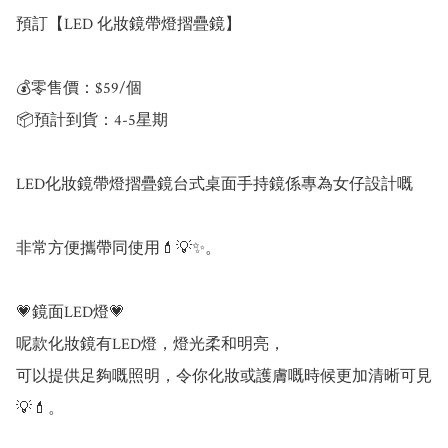
預訂【LED 化妝鏡帶燈摺疊鏡】

💰零售價：$59/個

📦預計到貨：4-5星期

LED化妝鏡帶燈摺疊鏡台式桌面手持鏡係專為女仔設計嘅

非常方便攜帶同使用💄💡✨。

💗鏡面LED燈💗

呢款化妝鏡有LED燈，燈光柔和明亮，

可以提供足夠嘅照明，令你化妝或護膚嘅時候更加清晰可見
💡💄。
