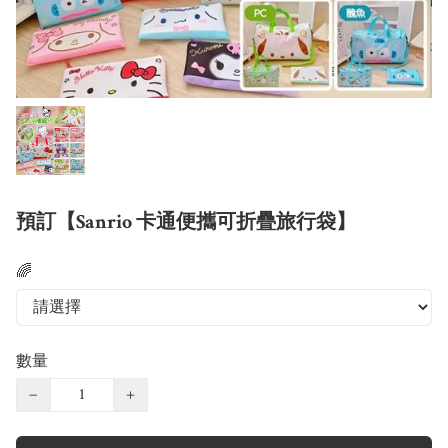
預訂【Sanrio 卡通便攜可折疊旅行袋】
🌈
數量
−
+