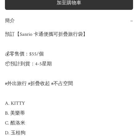
加至購物車
簡介
−
預訂【Sanrio 卡通便攜可折疊旅行袋】

💰零售價：$55/個

📦預計到貨：4-5星期

#外出旅行 #折疊收起 #不占空間

A. KITTY

B. 美樂蒂

C. 酷洛米

D. 玉桂狗
