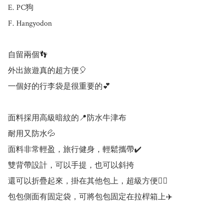
E. PC狗

F. Hangyodon

自留兩個👣

外出旅遊真的超方便🎈

一個好的行李袋是很重要的💕

面料採用高級暗紋的📍防水牛津布

耐用又防水💦

面料非常輕盈，旅行健身，輕鬆攜帶✔️

雙背帶設計，可以手提，也可以斜挎

還可以折疊起來，掛在其他包上，超級方便👍🏻

包包側面有固定袋，可將包包固定在拉桿箱上✈️
