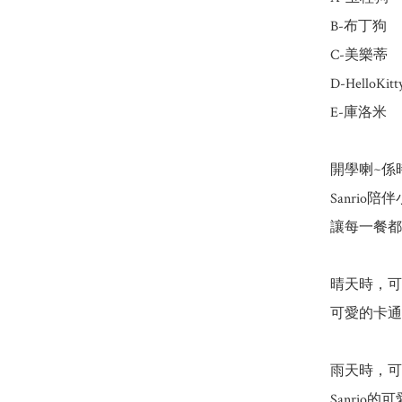
B-布丁狗

C-美樂蒂

D-HelloKitty
E-庫洛米

開學喇~係時
Sanrio
讓每一餐都
晴天時，可
可愛的卡通
雨天時，可
Sanrio