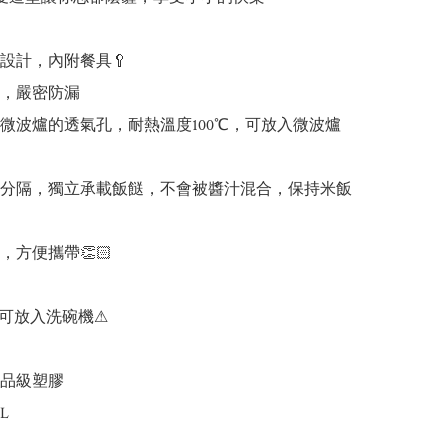
設計，內附餐具🥄

，嚴密防漏

有微波爐的透氣孔，耐熱溫度100℃，可放入微波爐
帶分隔，獨立承載飯餸，不會被醬汁混合，保持米飯 
，方便攜帶👏🏻

可放入洗碗機⚠

品級塑膠

L
