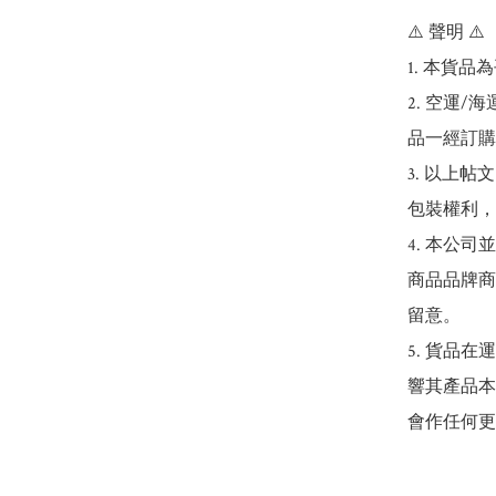
⚠️ 聲明 ⚠️

1. 本貨品
2. 空運
品一經訂購
3. 以上
包裝權利，
4. 本公
商品品牌商
留意。

5. 貨品
響其產品本
會作任何更