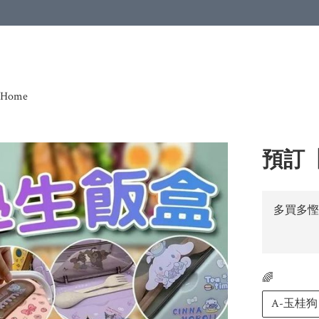
Home
預訂【
多買多慳
🌈
A-玉桂狗