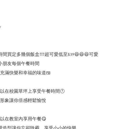


間買定多幾個飯盒‼️‼️超可愛低至$39😆😆😆可愛
陪伴小朋友每個午餐時間

充滿快樂和幸福的味道🍱

以在校園草坪上享受午餐時間🕛

形象讓你倍感輕鬆愉悅

以在教室內享用午餐😋

的可愛造型讓你忘卻陰霾，享受小小的快樂
