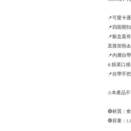
📌可愛卡通
📌四面開扣
📌飯盒蓋
直接加熱♨

📌內層自
& 餸菜口感

📌自帶手把
⚠本產品不
🔴材質：食
🔴容量：1.1