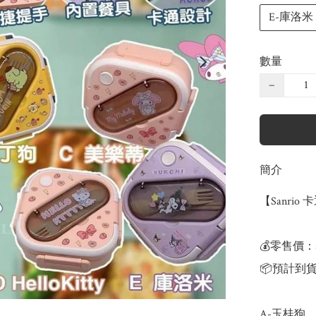
E-庫洛米
數量
−
簡介
【Sanrio
💰零售價：$
📦預計到貨
A-玉桂狗
