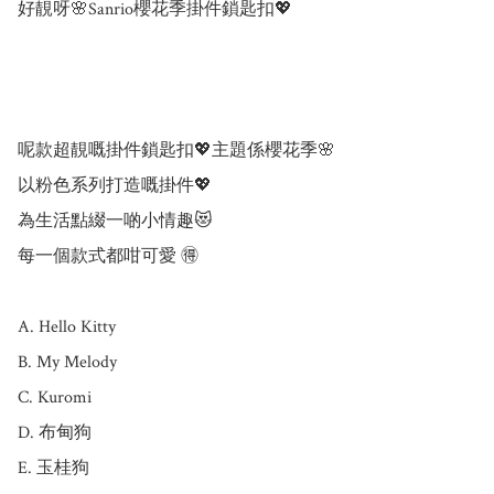
好靚呀🌸Sanrio櫻花季掛件鎖匙扣💖

呢款超靚嘅掛件鎖匙扣💖主題係櫻花季🌸

以粉色系列打造嘅掛件💖

為生活點綴一啲小情趣😻

每一個款式都咁可愛 🉐

A. Hello Kitty

B. My Melody

C. Kuromi

D. 布甸狗

E. 玉桂狗
