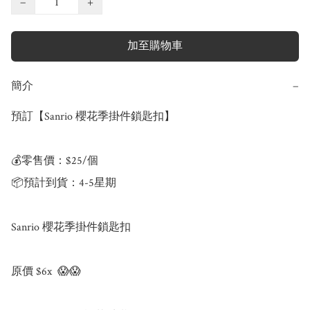
−
+
加至購物車
簡介
−
預訂【Sanrio 櫻花季掛件鎖匙扣】

💰零售價：$25/個 

📦預計到貨：4-5星期

Sanrio 櫻花季掛件鎖匙扣

原價 $6x  😱😱
