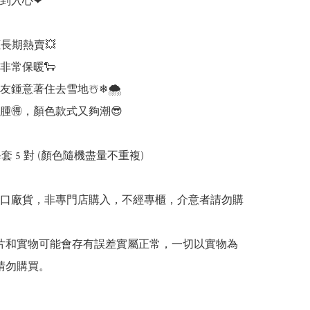
到入心❤

長期熱賣💥

常保暖🐑

友鍾意著住去雪地☃️❄🌨

🉐️，顏色款式又夠潮😎

套 5 對 (顏色隨機盡量不重複)

出口廠貨，非專門店購入，不經專櫃，介意者請勿購
 圖片和實物可能會存有誤差實屬正常，一切以實物為
請勿購買。
