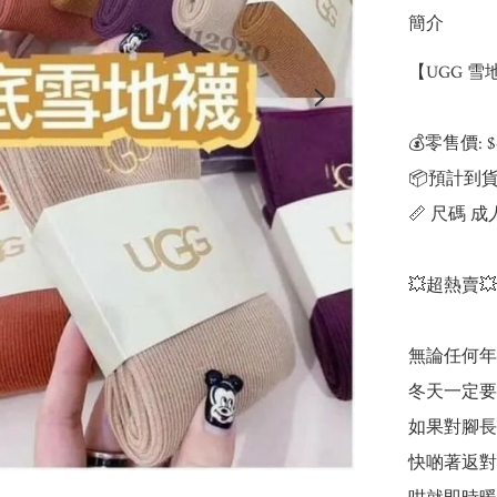
簡介
【UGG 雪
💰零售價: $
📦預計到貨
📏 尺碼 成人
💥超熱賣
無論任何年齡
冬天一定要好
如果對腳長期
快啲著返對U