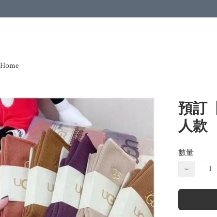
Home
預訂【
人款
數量
−