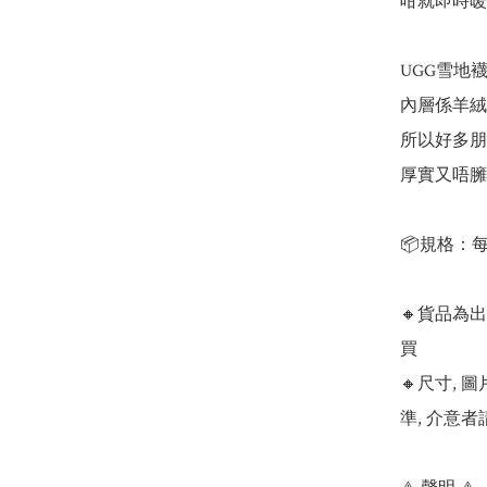
咁就即時暖
UGG雪地襪
內層係羊絨非
所以好多朋
厚實又唔臃腫
📦規格：每
🔸貨品為
買

🔸尺寸,
準, 介意者