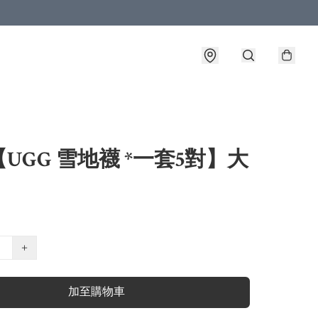
UGG 雪地襪 *一套5對】大
+
加至購物車