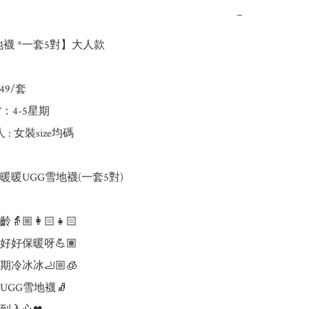
−
地襪 *一套5對】大人款

49/套

：4-5星期

 : 女裝size均碼

暖暖UGG雪地襪(一套5對)

🏼👩🏻👧🏻

好保暖呀💪🏽

冷冰冰🦶🏼🧊

GG雪地襪🧦
