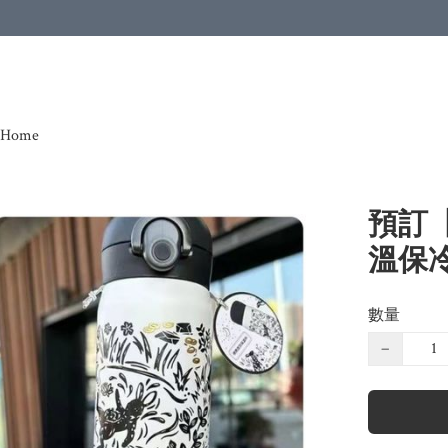
Home
預訂【ka
溫保冷
數量
−