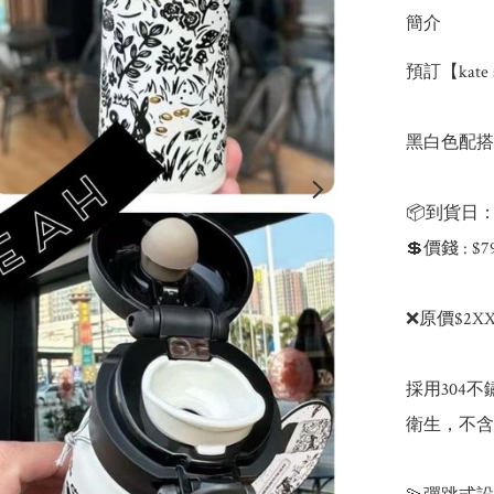
簡介
預訂【kate s
黑白色配搭，
📦到貨日：4
💲價錢 : $7
❌原價$2XX
採用304
衛生，不含