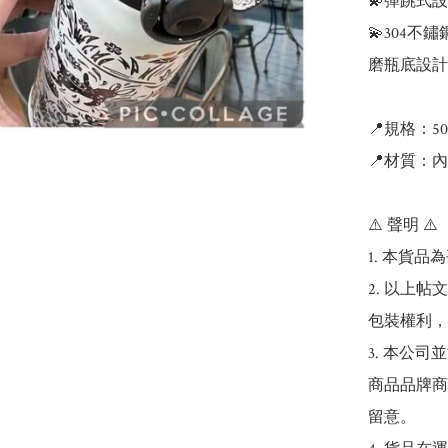
💫彈跳式
💫304
磨瓶底設計

📍規格：500
📍材質：內
⚠️ 聲明 ⚠️

1. 本貨品
2. 以上
包裝權利，
3. 本公
商品品牌商
留意。
