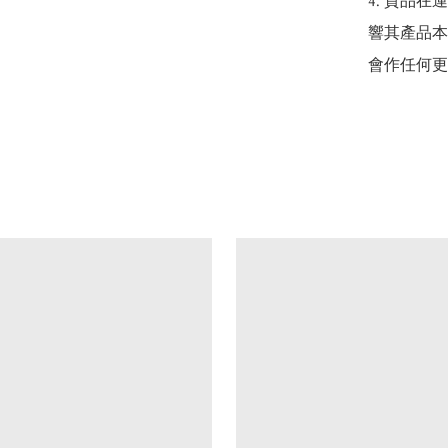
4. 貨品
響其產品本
會作任何更