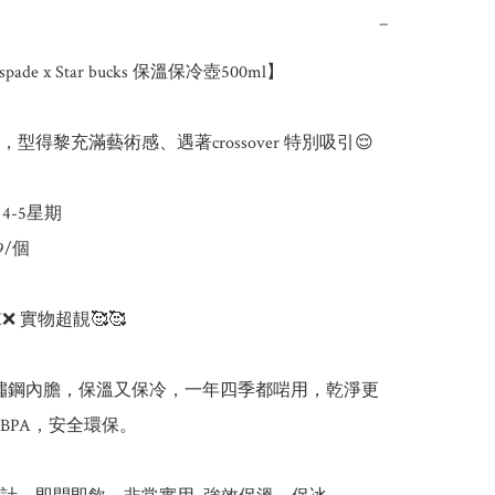
−
pade x Star bucks 保溫保冷壺500ml】

型得黎充滿藝術感、遇著crossover 特別吸引😌

-5星期

9/個

❌ 實物超靚🥰🥰

不鏽鋼內膽，保溫又保冷，一年四季都啱用，乾淨更
BPA，安全環保。
