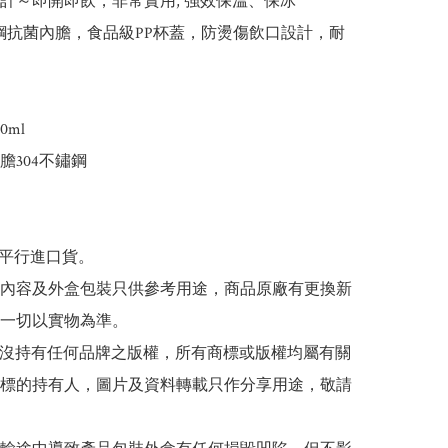
設計～即開即飲，非常實用, 強效保溫、保冰

不鏽鋼抗菌內膽，食品級PP杯蓋，防燙傷飲口設計，耐
ml

膽304不鏽鋼

為平行進口貨。

帖文內容及外盒包裝只供參考用途，商品原廠有更換新
一切以實物為準。

司並沒持有任何品牌之版權，所有商標或版權均屬有關
標的持有人，圖片及資料轉載只作分享用途，敬請