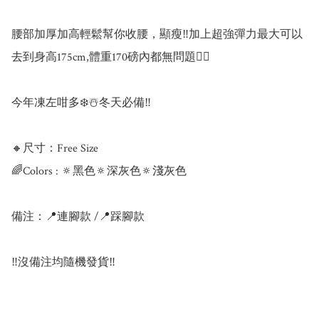
腰部加厚加高輕鬆幫你收腰，顯瘦‼️加上超強彈力最大可以
去到身高175cm,體重170磅內都無問題👍🏻

今年凍左咁多❄️☃️冬天必備‼️

🔸尺寸：Free Size

🌈Colors : 🔅黑色🔅深灰色🔅淺灰色

備注：📍連腳款 /📍踩腳款

‼️沒備注均隨機發貨‼️