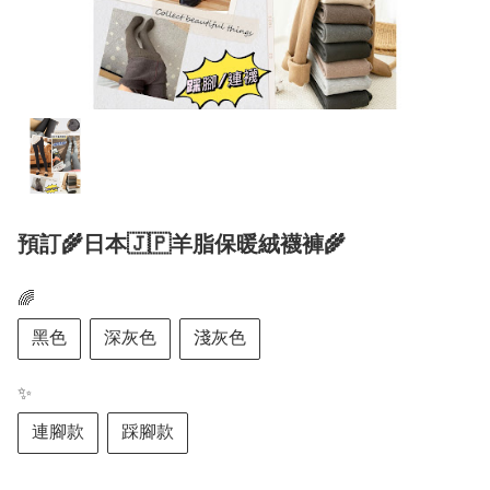
預訂🌾日本🇯🇵羊脂保暖絨襪褲🌾
🌈
黑色
深灰色
淺灰色
✨
連腳款
踩腳款