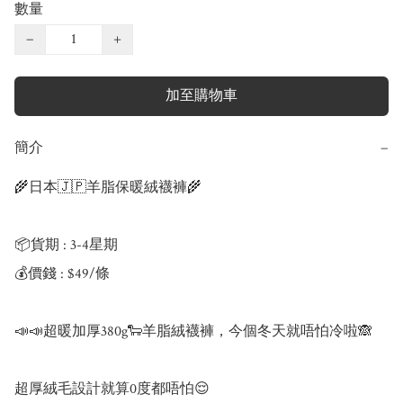
數量
−
+
加至購物車
簡介
−
🌾日本🇯🇵羊脂保暖絨襪褲🌾

📦貨期 : 3-4星期

💰價錢 : $49/條

📣📣超暖加厚380g🐑羊脂絨襪褲，今個冬天就唔怕冷啦🙈

超厚絨毛設計就算0度都唔怕😌
