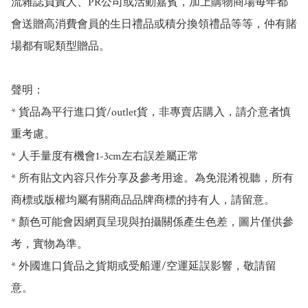
流雜誌負責人、PR公司或活動嘉賓，加上購物商場每年都
會送贈高消費會員的生日禮品或積分換領禮品等等，仲有賭
場都有呢類型贈品。

聲明：

* 貨品為平行進口貨/outlet貨，非專賣店購入，請介意者慎
重考慮。

* 人手量度有機會1-3cm左右誤差屬正常

* 所有貼文內容只作分享及參考用途。為免混淆視聽，所有
商標或版權均屬有關商品品牌商標的持有人，請留意。

* 顏色可能會因網頁呈現與拍攝關係產生色差，圖片僅供參
考，實物為準。

* 外國進口貨品之貨期或受船運/空運延誤影響，敬請留
意。