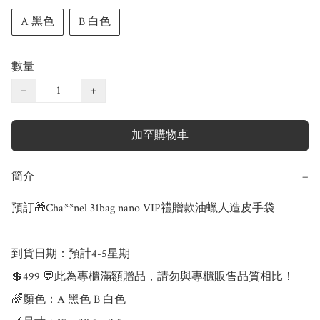
A 黑色
B 白色
數量
−
+
加至購物車
簡介
−
預訂🎁Cha**nel 31bag nano VIP禮贈款油蠟人造皮手袋 

到貨日期：預計4-5星期

💲499 💬此為專櫃滿額贈品，請勿與專櫃販售品質相比！

🌈顏色：A 黑色 B 白色
