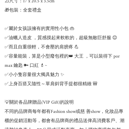
📐尺寸：17 x 20.5 x 3.5cm

🎁包裝：全套禮盒

✅屬於女孩該擁有的實用性小包 👜

✅油蠟人造皮 ，質感摸起來軟軟的，超級無敵巨舒服 😌

✅而且自重很輕，不會壓的肩膀疼 💪

✅容量能裝，算是小型廢包裡的👑 大王 ，可以裝得下 por 
max 鑰匙 🔑 口紅 💄~

✅小小隻容量很大獨具魅力 ✨

✅上身百搭又隨性～單肩斜背手提都很精緻 🎒

💡關於各品牌贈品(VIP Gift)的說明 

不同的品牌商每年都有Fashion show或慈 善show，化妝品專
櫃的促銷活動等，都會有品牌商的禮品送俾高消費客戶、潮