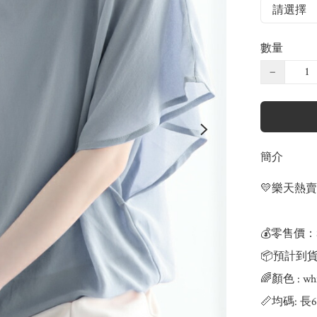
數量
−
簡介
💛樂天熱
💰零售價：$
📦預計到貨
🌈顏色 : whit
📏均碼: 長60c