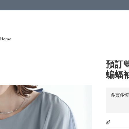
Home
預訂
蝙蝠
多買多慳
🌈