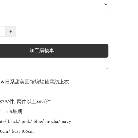
+
加至購物車
−
賣🔥日系甜美圓領蝙蝠袖雪紡上衣

79/件, 兩件以上$69/件

：4-5星期

e/ black/ pink/ blue/ mocha/ navy

m/ bust 106cm
