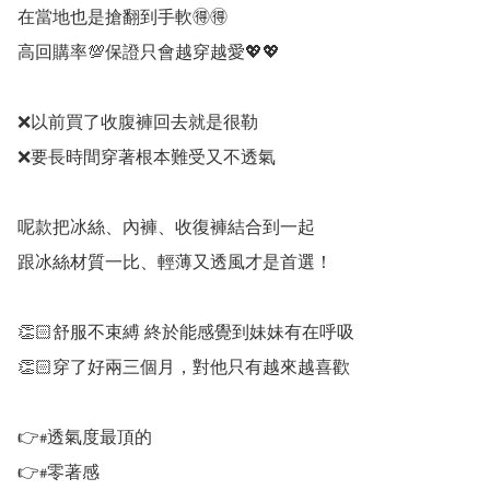
在當地也是搶翻到手軟🉐🉐

高回購率💯保證只會越穿越愛💖💖

❌以前買了收腹褲回去就是很勒

❌要長時間穿著根本難受又不透氣

呢款把冰絲、內褲、收復褲結合到一起

跟冰絲材質一比、輕薄又透風才是首選！

👏🏻舒服不束縛 終於能感覺到妹妹有在呼吸

👏🏻穿了好兩三個月，對他只有越來越喜歡

👉#透氣度最頂的

👉#零著感
