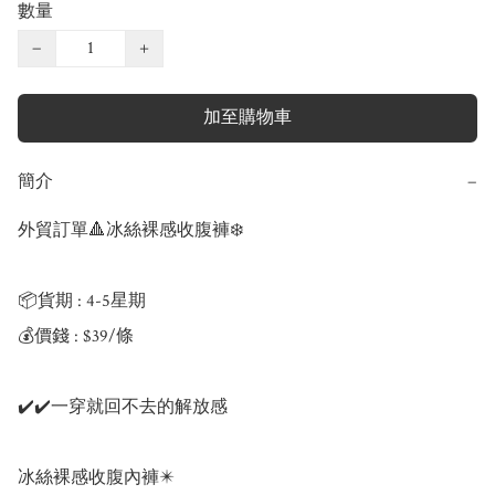
數量
−
+
加至購物車
簡介
−
外貿訂單🔺冰絲裸感收腹褲❄️

📦貨期 : 4-5星期

💰價錢 : $39/條

✔️✔️一穿就回不去的解放感

冰絲裸感收腹內褲✴️
