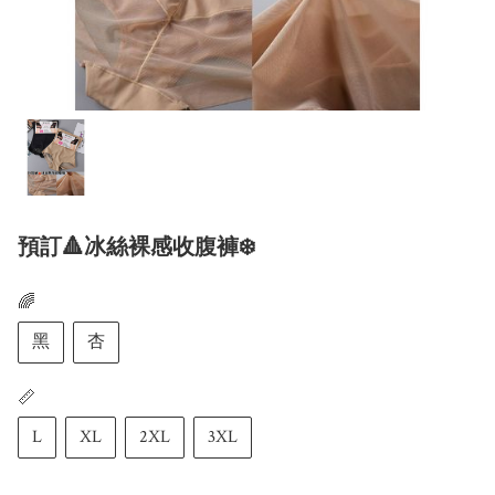
預訂🔺冰絲裸感收腹褲❄️
🌈
黑
杏
📏
L
XL
2XL
3XL