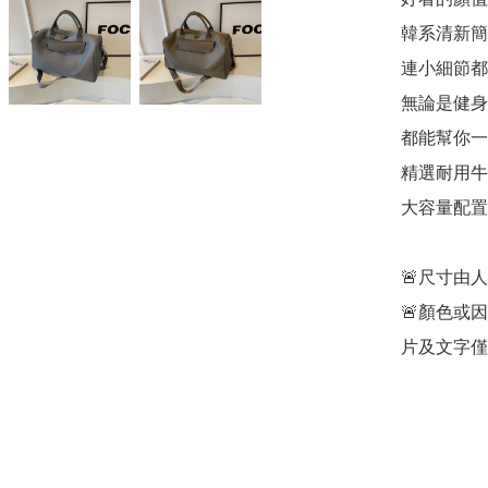
韓系清新簡
連小細節都
無論是健身
都能幫你一
精選耐用牛
大容量配置
🚨尺寸由
🚨顏色或
片及文字僅