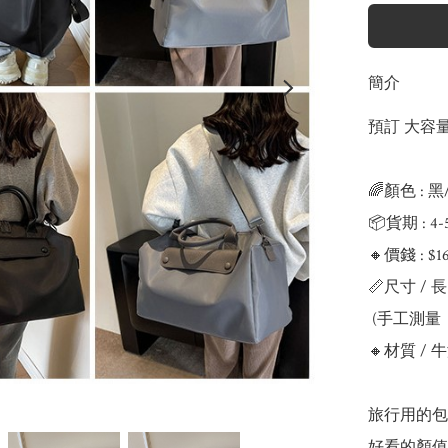
簡介
預訂 大容
🌈顏色 : 黑
📦貨期 : 4
🔸價錢 : $16
📏尺寸 / 長 4
 (手工測量，可能有±3公分的誤差)

🔸材質 / 
旅行用的包
好看的顏值