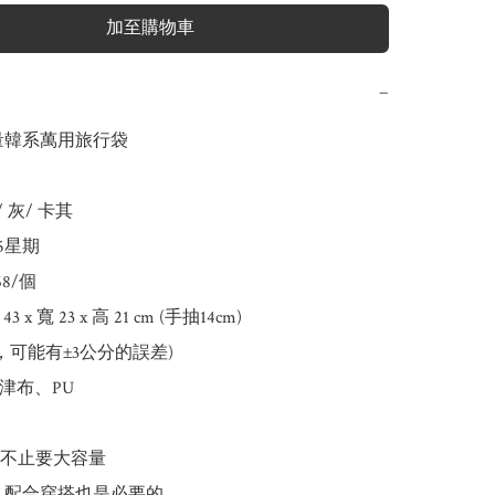
加至購物車
−
量韓系萬用旅行袋

/ 灰/ 卡其

-5星期

8/個 

3 x 寬 23 x 高 21 cm (手抽14cm)

牛津布、PU

不止要大容量

 配合穿搭也是必要的
