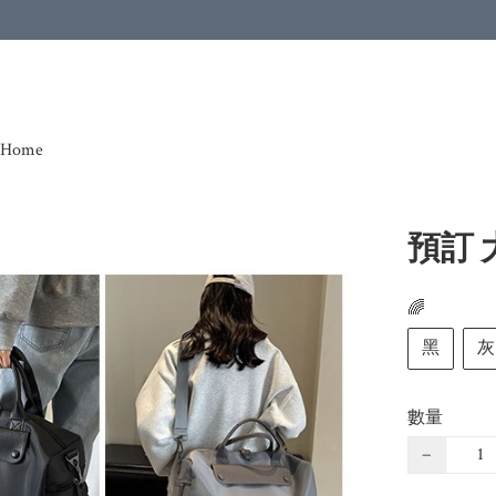
Home
預訂
🌈
黑
灰
數量
−