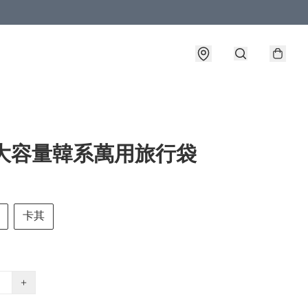
 大容量韓系萬用旅行袋
卡其
+