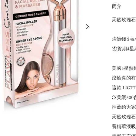
簡介
天然玫瑰石
💰價錢 $48/支
📦貨期4星期
美國5星熱
滾輪真的有用
這款 LIGT
🥳美網50
推薦給大家

天然玫瑰石 
養精華液吸