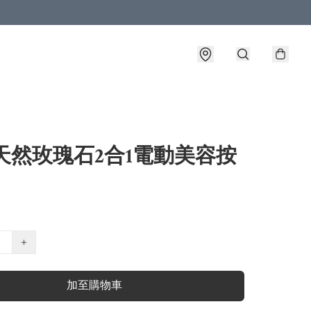
天然玫瑰石2合1電動美容按
+
加至購物車