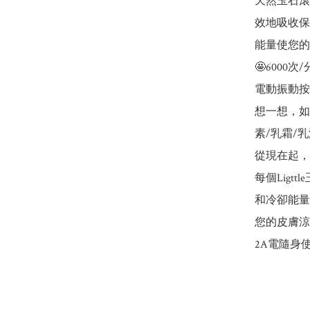
天然玉石滾
效地吸收保
能量使您的
🤩600
電動振動按
想一想，如
素/乳霜/乳
從現在起，
每個Ligt
和冷卻能量
您的皮膚涼
2A電隨身