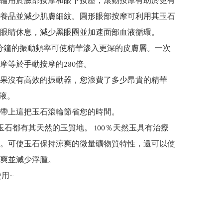
輪用於臉部按摩和眼下按壓，滾動按摩有助於更有
養品並減少肌膚細紋。圓形眼部按摩可利用其玉石
眼睛休息，減少黑眼圈並加速面部血液循環。

0次/分鐘的振動頻率可使精華滲入更深的皮膚層。一次
摩等於手動按摩的280倍。

果沒有高效的振動器，您浪費了多少昂貴的精華
液。

帶上這把玉石滾輪節省您的時間。

tle玉石都有其天然的玉質地。 100％天然玉具有治療
。可使玉石保持涼爽的微量礦物質特性，還可以使
爽並減少浮腫。

使用~