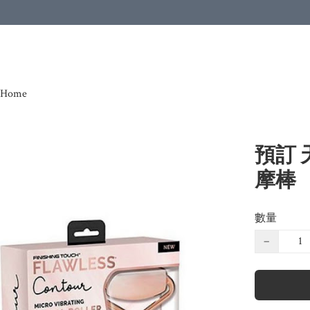
Home
預訂 
摩棒
數量
−