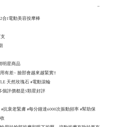
−
2合1電動美容按摩棒

   



銷明星商品

有差~ 臉部會越來越緊實!!

TLE 天然玫瑰石 #電動滾輪

0多個評價都是5顆星好評

#抗衰老緊膚 #每分鐘達6000次振動頻率 #幫助保
收
