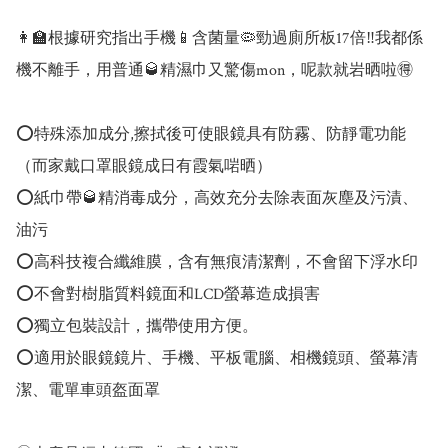
👩‍🏫根據研究指出手機📱含菌量🦠勁過廁所板17倍‼️我都係
機不離手，用普通🥃精濕巾又驚傷mon，呢款就岩晒啦🉐️

⭕特殊添加成分,擦拭後可使眼鏡具有防霧、防靜電功能
（而家戴口罩眼鏡成日有霞氣啱晒）

⭕紙巾帶🥃精消毒成分，高效充分去除表面灰塵及污漬、
油污

⭕高科技複合纖維膜，含有無痕清潔劑，不會留下浮水印

⭕不會對樹脂質料鏡面和LCD螢幕造成損害

⭕獨立包裝設計，攜帶使用方便。

⭕適用於眼鏡鏡片、手機、平板電腦、相機鏡頭、螢幕清
潔、電單車頭盔面罩
