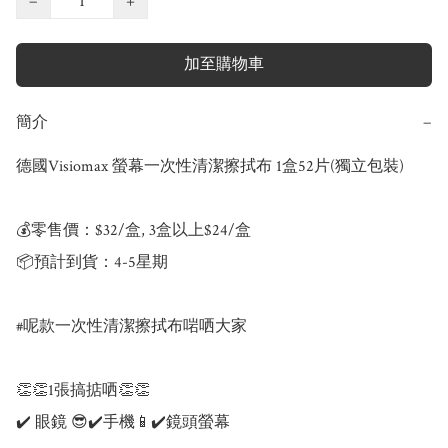
−
+
加至購物車
簡介
−
德國Visiomax 螢幕一次性清潔擦拭布 1盒52片(獨立包裝)

💰零售價：$32/盒, 3盒以上$24/盒 

📦預計到貨：4-5星期

#呢款一次性清潔擦拭布啱哂大家

👏👏1張搞掂哂👏👏

✔️ 眼鏡 😎✔️手機📱✔️鏡頭螢幕
