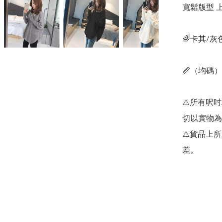
寬鬆版型 上
🌈卡其/灰
📏（均碼）衣
⚠️所有呎
切以實物為
⚠️貨品上
差。
