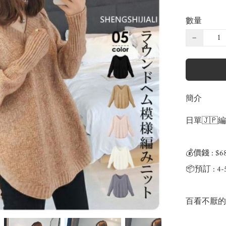
數量
−
簡介
日單🇯🇵
💰價錢 : $
📦預訂 : 4
百看不厭的款