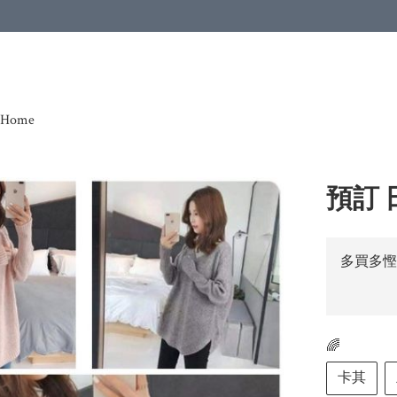
Home
預訂 
多買多慳
🌈
卡其