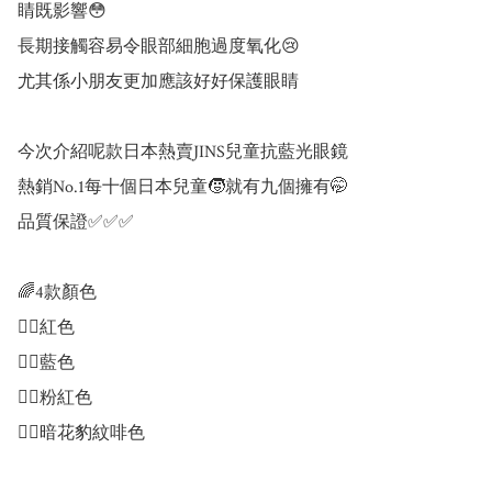
睛既影響😳

長期接觸容易令眼部細胞過度氧化😢

尤其係小朋友更加應該好好保護眼睛

今次介紹呢款日本熱賣JINS兒童抗藍光眼鏡

熱銷No.1每十個日本兒童🧒就有九個擁有🤭

品質保證✅✅✅

🌈4款顏色

👉🏻紅色

👉🏻藍色

👉🏻粉紅色

👉🏻暗花豹紋啡色
