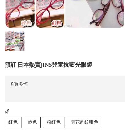
預訂 日本熱賣JINS兒童抗藍光眼鏡
多買多慳
🌈
紅色
藍色
粉紅色
暗花豹紋啡色