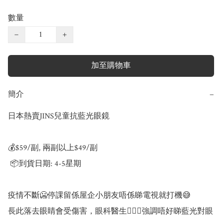
數量
−
+
加至購物車
簡介
−
日本熱賣JINS兒童抗藍光眼鏡

💰$59/副, 兩副以上$49/副

 📦到貨日期: 4-5星期

疫情不斷🥶停課留係屋企小朋友唔係睇電視就打機😅

長此落去眼睛會受傷害，眼科醫生👨🏻‍⚕強調唔好睇藍光對眼