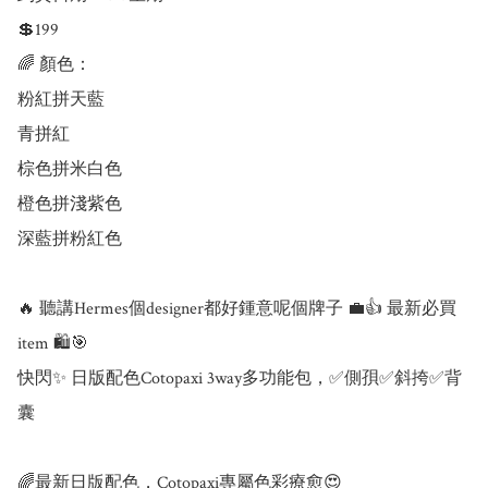
💲199

🌈 顏色：

粉紅拼天藍

青拼紅

棕色拼米白色

橙色拼淺紫色

深藍拼粉紅色

🔥 聽講Hermes個designer都好鍾意呢個牌子 💼👍 最新必買
item 🛍️🎯

快閃✨ 日版配色Cotopaxi 3way多功能包，✅側孭✅斜挎✅背
囊

🌈最新日版配色，Cotopaxi專屬色彩療愈😍
