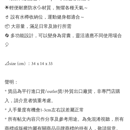
🌟輕便耐磨防水💦材質，無懼各種天氣～

🥤 設有水樽收納位，運動健身都適合～

📦 大容量，滿足日常及旅行所需

🔄 多功能設計，可以變身為背囊，靈活適應不同使用場合
🎈

📐size (cm) ：34 x 14 x 33

聲明：

* 貨品為平行進口貨/outlet貨/外貿出口廠貨，非專門店購
入，請介意者慎重考慮。

* 人手量度有機會1-3cm左右誤差屬正常

* 所有帖文內容只作分享及參考用途。為免混淆視聽，所有
商標或版權均屬有關商品品牌商標的持有人，敬請留意。
