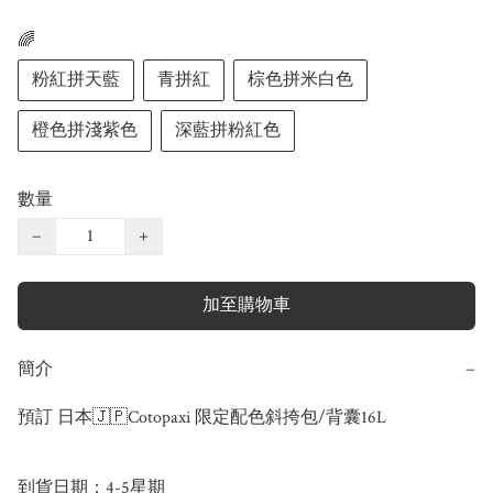
🌈
粉紅拼天藍
青拼紅
棕色拼米白色
橙色拼淺紫色
深藍拼粉紅色
數量
−
+
加至購物車
簡介
−
預訂 日本🇯🇵Cotopaxi 限定配色斜挎包/背囊16L 

到貨日期：4-5星期
