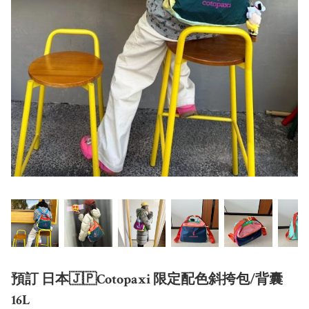
預訂 日本🇯🇵Cotopaxi 限定配色斜挎包/背囊
16L