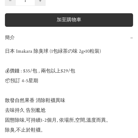
−
+
加至購物車
簡介
−
日本 Imakara 除臭球 (1包緑茶の味 2g×10粒裝)

💰價錢 : $35/包 , 兩包以上$29/包    

📦預訂 4-5星期

散發自然果香 消除鞋襪異味

去味持久 告別尷尬

固態除味,可持續1-2個月, 依場所,空間,溫度而異。

除臭,不止於鞋襪。
