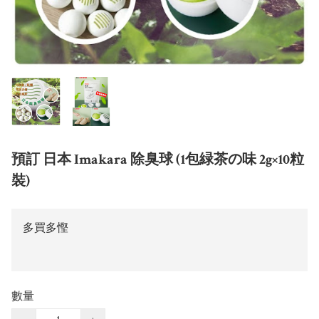
預訂 日本 Imakara 除臭球 (1包緑茶の味 2g×10粒
裝)
多買多慳
數量