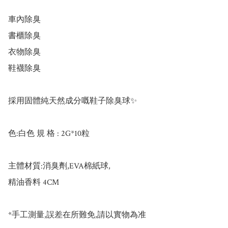
車內除臭

書櫃除臭

衣物除臭

鞋襪除臭

採用固體純天然成分嘅鞋子除臭球✨

色:白色 規 格 : 2G*10粒

主體材質:消臭劑,EVA棉紙球,

精油香料 4CM

*手工測量,誤差在所難免,請以實物為准