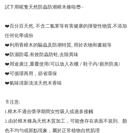
試下用呢隻天然防蟲防潮樟木條啦😎~

❤️百分百天然, 不含二氯苯等有害健康的揮發性物質,不添加
任何化學成份

❤️利用香樟木的驅蟲及防潮特質, 用於衣物和書籍等

❤️防濕防霉,有效防蟲防蛀,去除異味

❤️用途廣泛,重覆使用(可以放入衣櫃 / 鞋子内/廁所防臭)

❤️可循環再用，節省環保

❤️氣味清新淡淡天然木香味

🔖注意:

1.樟木不適合懷孕期間女性吸入或過多接觸

2.由於樟木條為天然木質加工，可能會存在表面不規則、顏
色不均勻或斑點現象，屬於正常植物自然肌理
