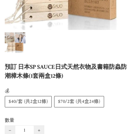
預訂 日本SP SAUCE日式天然衣物及書籍防蟲防
潮樟木條(1套兩盒12條)
💰
$40/套 (共2盒12條)
$70/2套 (共4盒24條)
數量
−
+