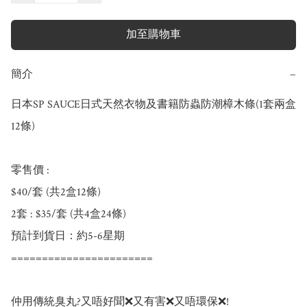
加至購物車
簡介
−
日本SP SAUCE日式天然衣物及書籍防蟲防潮樟木條(1套兩盒
12條)

零售價 : 

$40/套 (共2盒12條)

2套 : $35/套 (共4盒24條)

預計到貨日：約5-6星期

=======================

仲用傳統臭丸?又唔好聞❌又有害❌又唔環保❌!
