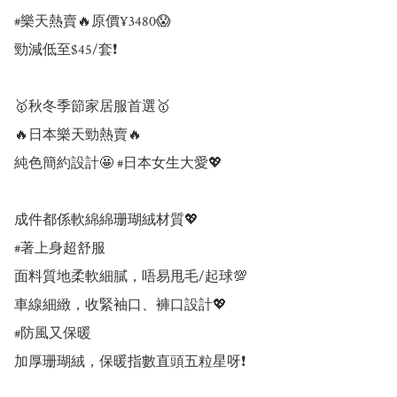
#樂天熱賣🔥原價¥3480😱

勁減低至$45/套❗

🥇秋冬季節家居服首選🥇

🔥日本樂天勁熱賣🔥

純色簡約設計🤩 #日本女生大愛💖

成件都係軟綿綿珊瑚絨材質💖

#著上身超舒服

面料質地柔軟細膩，唔易甩毛/起球💯

車線細緻，收緊袖口、褲口設計💖

#防風又保暖

加厚珊瑚絨，保暖指數直頭五粒星呀❗
