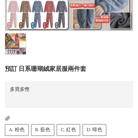
預訂 日系珊瑚絨家居服兩件套
多買多慳
🌈
A. 粉色
B. 藍色
C. 紅色
D. 啡色