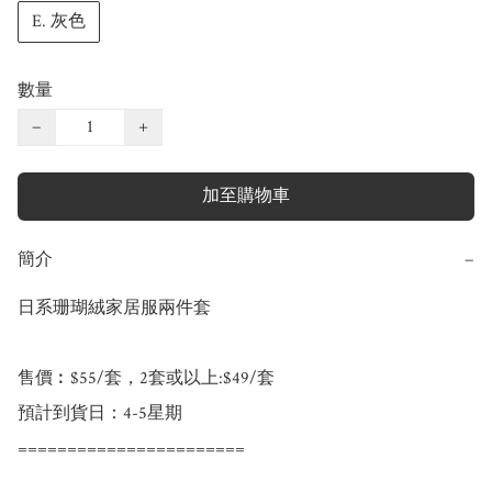
E. 灰色
數量
−
+
加至購物車
簡介
−
日系珊瑚絨家居服兩件套

售價︰$55/套，2套或以上:$49/套

預計到貨日：4-5星期

=======================
