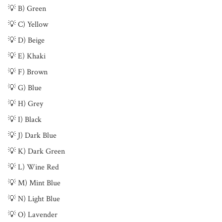
💡 B) Green

💡 C) Yellow

💡 D) Beige

💡 E) Khaki

💡 F) Brown

💡 G) Blue

💡 H) Grey

💡 I) Black

💡 J) Dark Blue

💡 K) Dark Green

💡 L) Wine Red

💡 M) Mint Blue

💡 N) Light Blue

💡 O) Lavender
