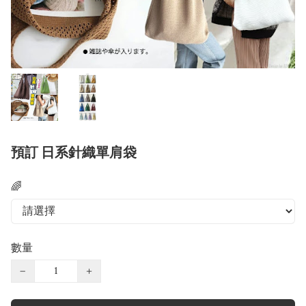
預訂 日系針織單肩袋
🌈
數量
−
+