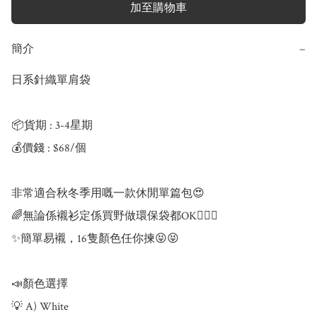
加至購物車
簡介
−
日系針織單肩袋

📦貨期 : 3-4星期

💰價錢 : $68/個

非常適合秋冬季用嘅一款休閒單篇包😍

🌈無論係襯衫定係買野做環保袋都OK🙆🏻‍♀️

✨簡單易襯，16隻顏色任你揀😝😝

📣顏色選擇

💡 A) White
