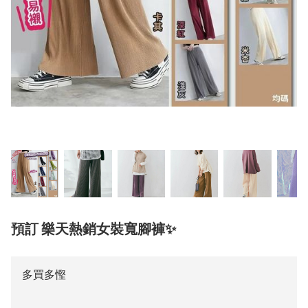
預訂 樂天熱銷女裝寬腳褲✨
多買多慳