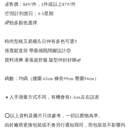
💰售價：$89/件，2件或以上$79/件

📦預計到貨日：4-5星期

🌈勁多顏色選擇

時尚型格又易襯💪🏻仲有多色可選‼️

係寬鬆直筒 帶垂感既闊腳設計😍

貨料清爽 著落超舒服 版型仲好好睇🌿

碼數：均碼（腰圍 62cm 褲長99cm 臀圍94cm）

🔸人手測量方式不同，有機會有1-3cm左右誤差

⭕以上資料及圖片只供參考，一切以實物為準。

由於廠商更換包裝或不會另行通知我司，而包裝並不影響內