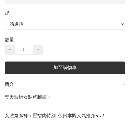
🌈
數量
−
+
加至購物車
簡介
−
樂天熱銷女裝寬腳褲✨ 

女裝寬腳褲👖壓褶夠特別  係日本既人氣推介🎉🎉
