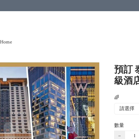
Home
預訂
級酒店
🌈
數量
−