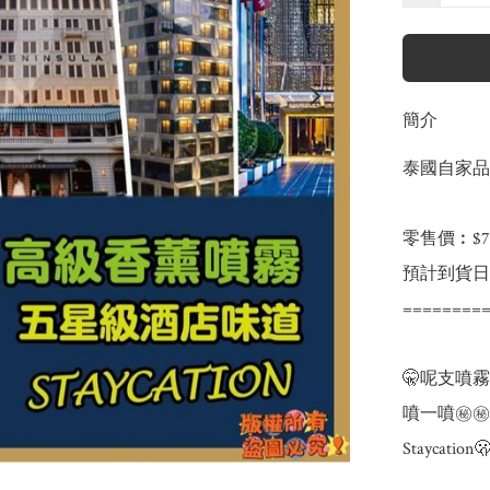
簡介
泰國自家品
零售價︰$79
預計到貨日：
=========
🤫呢支噴霧
噴一噴㊙️
Staycatio