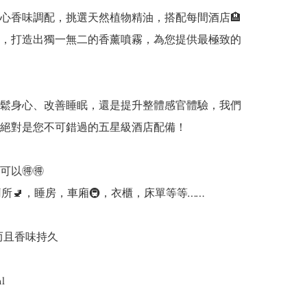
心香味調配，挑選天然植物精油，搭配每間酒店🏨
，打造出獨一無二的香薰噴霧，為您提供最極致的
放鬆身心、改善睡眠，還是提升整體感官體驗，我們
絕對是您不可錯過的五星級酒店配備！

以🉐🉐

廁所🚽，睡房，車廂🚇，衣櫃，床單等等……

而且香味持久


