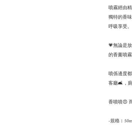
噴霧經由精
獨特的香味
呼吸享受。

💗無論是
的香薰噴霧
噴係邊度都可
客廳🛋️，
香噴噴😍 
-規格︰50ml