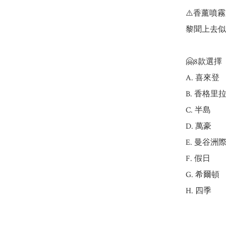
⚠️香薰噴
黎聞上去似香
🤗8款選擇

A. 喜來登

B. 香格里拉
C. 半島

D. 萬豪

E. 曼谷洲際
F. 假日

G. 希爾頓
