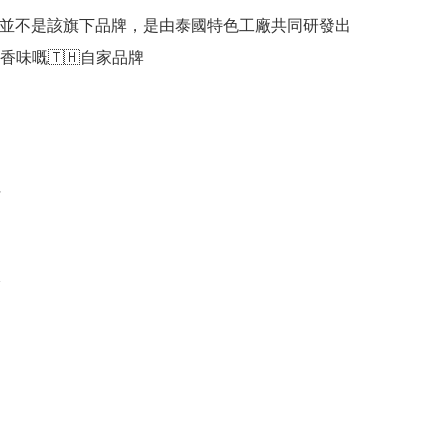
霧並不是該旗下品牌，是由泰國特色工廠共同研發出
味嘅🇹🇭自家品牌




