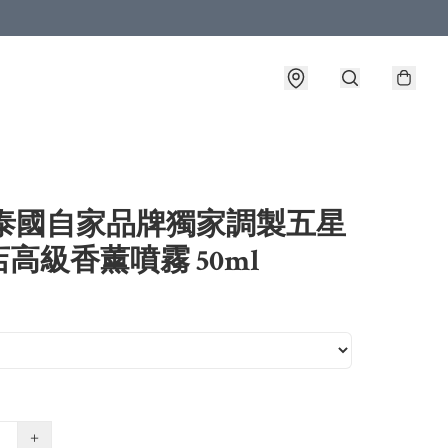
 泰國自家品牌獨家調製五星
高級香薰噴霧 50ml
+