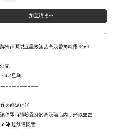
加至購物車
−
牌獨家調製五星級酒店高級香薰噴霧 50ml

/支

4-5星期

==============

香味超級正😍

㊙️讓你即時體驗置身於高級酒店內，好似去左
n🫢🫢🫢 超舒適愜意
