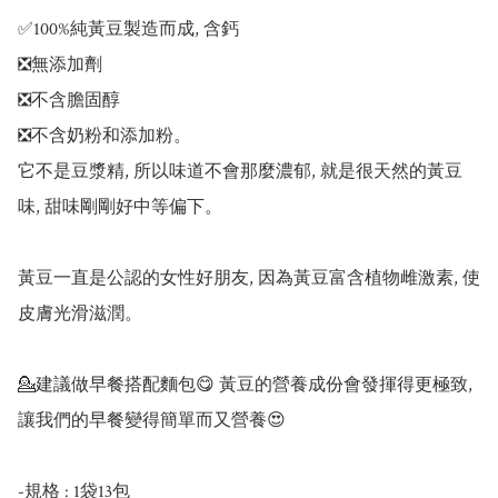
✅100%純黃豆製造而成, 含鈣

❎無添加劑

❎不含膽固醇

❎不含奶粉和添加粉。

它不是豆漿精, 所以味道不會那麼濃郁, 就是很天然的黃豆
味, 甜味剛剛好中等偏下。

黃豆一直是公認的女性好朋友, 因為黃豆富含植物雌激素, 使
皮膚光滑滋潤。

💁建議做早餐搭配麵包😋 黃豆的營養成份會發揮得更極致, 
讓我們的早餐變得簡單而又營養😍

-規格 : 1袋13包