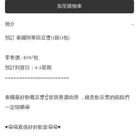
加至購物車
簡介
−
預訂 泰國阿華田豆漿(1袋13包)

零售價 : $59/包

預計到貨日：4-5星期

=======================

泰國最好飲嘅豆漿☝️皆因香濃幼滑 ，鐘意飲豆漿的靚靚們
一定啱晒🤩

♥️🤤🤤真係好好飲架🤤🤤♥️
