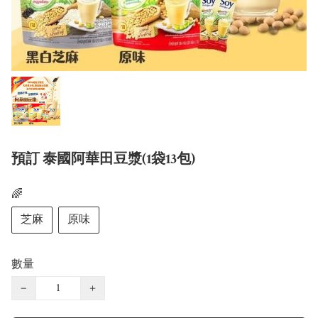
預訂 泰國阿華田豆漿(1袋13包)
🌈
芝麻
原味
數量
−
+