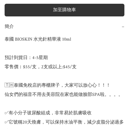
加至購物車
簡介
−
泰國 BIOSKIN 水光針精華液 10ml

預計到貨日：4-5星期

零售價︰$55/支，2支或以上:$45/支

🇹🇭泰國免稅店的專櫃牌子，大家可以放心心！！！

仙女們的福音不用去美容院在家也能做臉部SPA啦。。。。

✅有小分子玻尿酸組成，非常易於肌膚吸收

✅它號稱20天煥膚，可以保持水油平衡，減少皮脂分泌過多