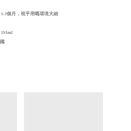
1-3個月，視乎用嘅環境大細

55ml

國