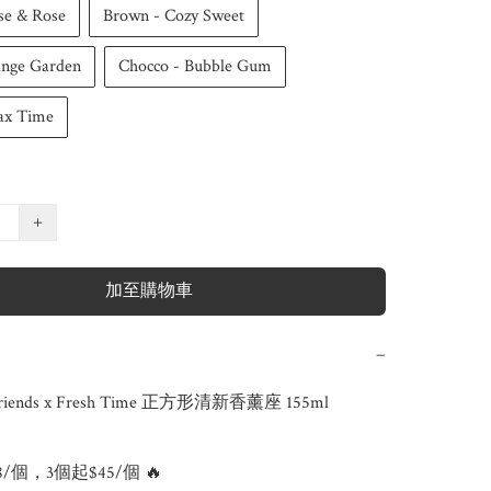
se & Rose
Brown - Cozy Sweet
range Garden
Chocco - Bubble Gum
lax Time
+
加至購物車
−
riends x Fresh Time 正方形清新香薰座 155ml

48/個，3個起$45/個 🔥 
