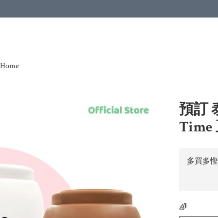
Home
預訂 泰國
Tim
多買多慳
🌈