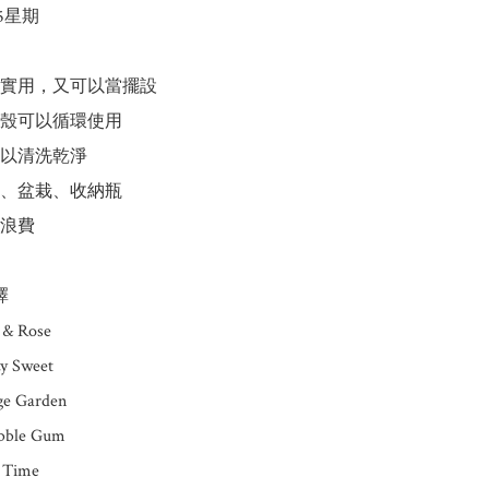
-5星期

實用，又可以當擺設

殼可以循環使用

以清洗乾淨

、盆栽、收納瓶

浪費



 & Rose

y Sweet

ge Garden

bble Gum 

 Time
