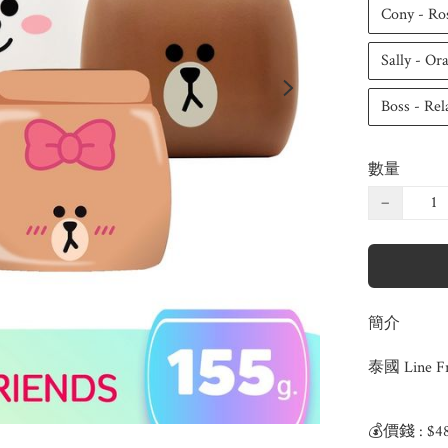
Cony - Ro
Sally - O
Boss - Re
數量
−
簡介
泰國 Line F
💰價錢 : $